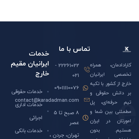
تماس با ما
خدمات
ایرانیان مقیم
کارادادمان، همراه
22261022 -
خارج
تخصصی ایرانیان
021
خارج از کشور. با تکیه
09011110076
خدمات حقوقی
بر دانش حقوقی و
contact@karadadman.com
تیم حرفه‌ای، پل
خدمات اداری
مطمئنی بین شما و
8 صبح تا 5
اجرائی
امورتان در ایران
عصر
هستیم. بدون
خدمات بانکی
تهران، جردن ،